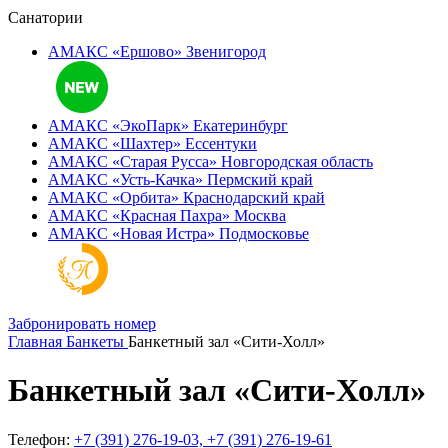
Санатории
АМАКС «Ершово»
Звенигород
АМАКС «ЭкоПарк»
Екатеринбург
АМАКС «‎Шахтер»
Ессентуки
АМАКС «‎Старая Русса»
Новгородская область
АМАКС «‎Усть-Качка»
Пермский край
АМАКС «‎Орбита»
Краснодарский край
АМАКС «‎Красная Пахра»
Москва
АМАКС «‎Новая Истра»
Подмосковье
Забронировать номер
Главная
Банкеты
Банкетный зал «Сити-Холл»
Банкетный зал «Сити-Холл»
Телефон:
+7 (391) 276-19-03, +7 (391) 276-19-61