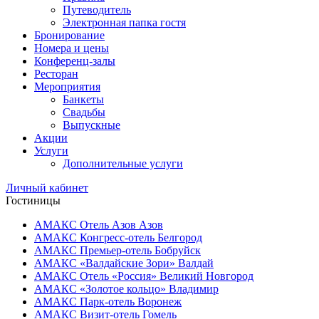
Путеводитель
Электронная папка гостя
Бронирование
Номера и цены
Конференц-залы
Ресторан
Мероприятия
Банкеты
Свадьбы
Выпускные
Акции
Услуги
Дополнительные услуги
Личный кабинет
Гостиницы
АМАКС Отель ‎Азов
Азов
АМАКС Конгресс-отель
Белгород
АМАКС Премьер-отель
Бобруйск
АМАКС «‎Валдайские Зори»
Валдай
АМАКС Отель «‎Россия»
Великий Новгород
АМАКС «‎Золотое кольцо»
Владимир
АМАКС Парк-отель
Воронеж
АМАКС Визит-отель
Гомель