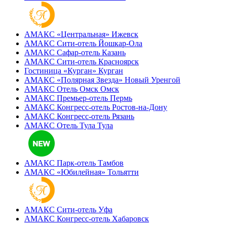
АМАКС «‎Центральная»
Ижевск
АМАКС Сити-отель
Йошкар-Ола
АМАКС Сафар-отель
Казань
АМАКС Сити-отель
Красноярск
Гостиница «‎Курган»
Курган
АМАКС «Полярная Звезда»
Новый Уренгой
АМАКС Отель ‎Омск
Омск
АМАКС Премьер-отель
Пермь
АМАКС Конгресс-отель
Ростов-на-Дону
АМАКС Конгресс-отель
Рязань
АМАКС Отель Тула
Тула
АМАКС Парк-отель
Тамбов
АМАКС «‎Юбилейная»
Тольятти
АМАКС Сити-отель
Уфа
АМАКС Конгресс-отель
Хабаровск