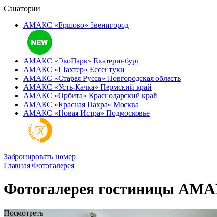
Санатории
АМАКС «Ершово»
Звенигород
АМАКС «ЭкоПарк»
Екатеринбург
АМАКС «‎Шахтер»
Ессентуки
АМАКС «‎Старая Русса»
Новгородская область
АМАКС «‎Усть-Качка»
Пермский край
АМАКС «‎Орбита»
Краснодарский край
АМАКС «‎Красная Пахра»
Москва
АМАКС «‎Новая Истра»
Подмосковье
Забронировать номер
Главная
Фотогалерея
Фотогалерея гостиницы АМА
Посмотреть