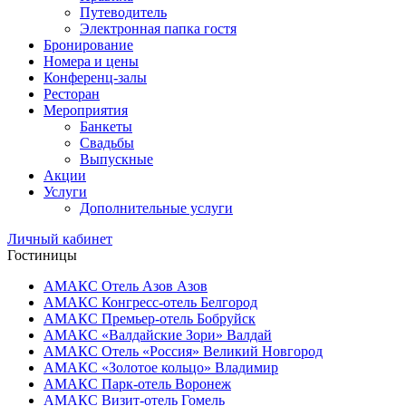
Путеводитель
Электронная папка гостя
Бронирование
Номера и цены
Конференц-залы
Ресторан
Мероприятия
Банкеты
Свадьбы
Выпускные
Акции
Услуги
Дополнительные услуги
Личный кабинет
Гостиницы
АМАКС Отель ‎Азов
Азов
АМАКС Конгресс-отель
Белгород
АМАКС Премьер-отель
Бобруйск
АМАКС «‎Валдайские Зори»
Валдай
АМАКС Отель «‎Россия»
Великий Новгород
АМАКС «‎Золотое кольцо»
Владимир
АМАКС Парк-отель
Воронеж
АМАКС Визит-отель
Гомель