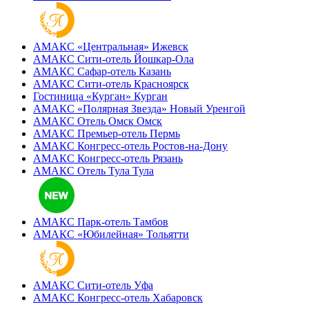
АМАКС «‎Центральная»
Ижевск
АМАКС Сити-отель
Йошкар-Ола
АМАКС Сафар-отель
Казань
АМАКС Сити-отель
Красноярск
Гостиница «‎Курган»
Курган
АМАКС «Полярная Звезда»
Новый Уренгой
АМАКС Отель ‎Омск
Омск
АМАКС Премьер-отель
Пермь
АМАКС Конгресс-отель
Ростов-на-Дону
АМАКС Конгресс-отель
Рязань
АМАКС Отель Тула
Тула
АМАКС Парк-отель
Тамбов
АМАКС «‎Юбилейная»
Тольятти
АМАКС Сити-отель
Уфа
АМАКС Конгресс-отель
Хабаровск