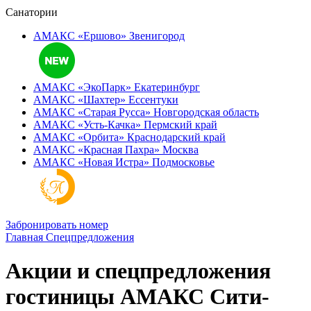
Санатории
АМАКС «Ершово»
Звенигород
АМАКС «ЭкоПарк»
Екатеринбург
АМАКС «‎Шахтер»
Ессентуки
АМАКС «‎Старая Русса»
Новгородская область
АМАКС «‎Усть-Качка»
Пермский край
АМАКС «‎Орбита»
Краснодарский край
АМАКС «‎Красная Пахра»
Москва
АМАКС «‎Новая Истра»
Подмосковье
Забронировать номер
Главная
Спецпредложения
Акции и спецпредложения
гостиницы АМАКС Сити-