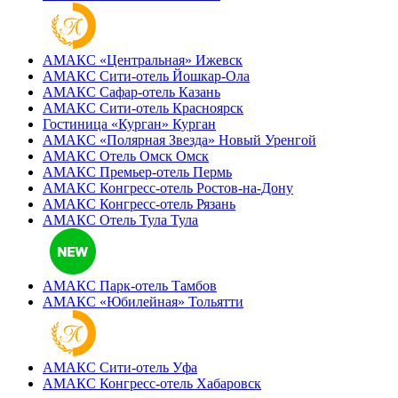
АМАКС «‎Центральная»
Ижевск
АМАКС Сити-отель
Йошкар-Ола
АМАКС Сафар-отель
Казань
АМАКС Сити-отель
Красноярск
Гостиница «‎Курган»
Курган
АМАКС «Полярная Звезда»
Новый Уренгой
АМАКС Отель ‎Омск
Омск
АМАКС Премьер-отель
Пермь
АМАКС Конгресс-отель
Ростов-на-Дону
АМАКС Конгресс-отель
Рязань
АМАКС Отель Тула
Тула
АМАКС Парк-отель
Тамбов
АМАКС «‎Юбилейная»
Тольятти
АМАКС Сити-отель
Уфа
АМАКС Конгресс-отель
Хабаровск