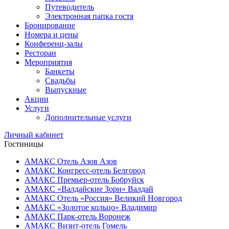
Путеводитель
Электронная папка гостя
Бронирование
Номера и цены
Конференц-залы
Ресторан
Мероприятия
Банкеты
Свадьбы
Выпускные
Акции
Услуги
Дополнительные услуги
Личный кабинет
Гостиницы
АМАКС Отель ‎Азов
Азов
АМАКС Конгресс-отель
Белгород
АМАКС Премьер-отель
Бобруйск
АМАКС «‎Валдайские Зори»
Валдай
АМАКС Отель «‎Россия»
Великий Новгород
АМАКС «‎Золотое кольцо»
Владимир
АМАКС Парк-отель
Воронеж
АМАКС Визит-отель
Гомель