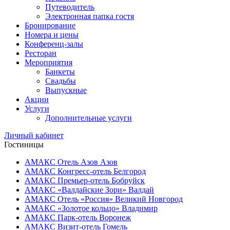
Путеводитель
Электронная папка гостя
Бронирование
Номера и цены
Конференц-залы
Ресторан
Мероприятия
Банкеты
Свадьбы
Выпускные
Акции
Услуги
Дополнительные услуги
Личный кабинет
Гостиницы
АМАКС Отель ‎Азов
Азов
АМАКС Конгресс-отель
Белгород
АМАКС Премьер-отель
Бобруйск
АМАКС «‎Валдайские Зори»
Валдай
АМАКС Отель «‎Россия»
Великий Новгород
АМАКС «‎Золотое кольцо»
Владимир
АМАКС Парк-отель
Воронеж
АМАКС Визит-отель
Гомель