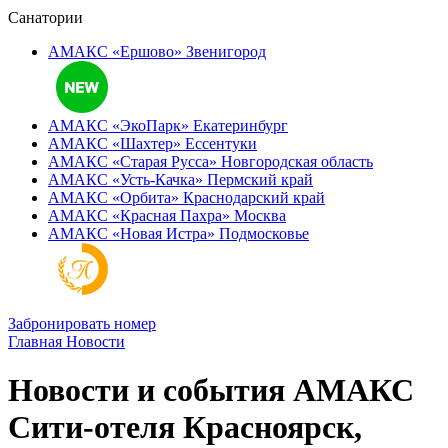
Санатории
АМАКС «Ершово»
Звенигород
АМАКС «ЭкоПарк»
Екатеринбург
АМАКС «‎Шахтер»
Ессентуки
АМАКС «‎Старая Русса»
Новгородская область
АМАКС «‎Усть-Качка»
Пермский край
АМАКС «‎Орбита»
Краснодарский край
АМАКС «‎Красная Пахра»
Москва
АМАКС «‎Новая Истра»
Подмосковье
Забронировать номер
Главная
Новости
Новости и события АМАКС
Сити-отеля Красноярск,