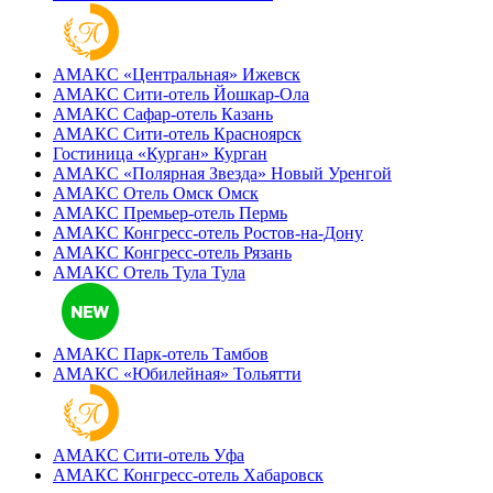
АМАКС «‎Центральная»
Ижевск
АМАКС Сити-отель
Йошкар-Ола
АМАКС Сафар-отель
Казань
АМАКС Сити-отель
Красноярск
Гостиница «‎Курган»
Курган
АМАКС «Полярная Звезда»
Новый Уренгой
АМАКС Отель ‎Омск
Омск
АМАКС Премьер-отель
Пермь
АМАКС Конгресс-отель
Ростов-на-Дону
АМАКС Конгресс-отель
Рязань
АМАКС Отель Тула
Тула
АМАКС Парк-отель
Тамбов
АМАКС «‎Юбилейная»
Тольятти
АМАКС Сити-отель
Уфа
АМАКС Конгресс-отель
Хабаровск