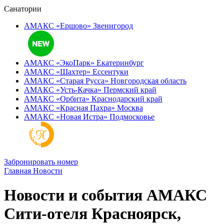
Санатории
АМАКС «Ершово»
Звенигород
АМАКС «ЭкоПарк»
Екатеринбург
АМАКС «‎Шахтер»
Ессентуки
АМАКС «‎Старая Русса»
Новгородская область
АМАКС «‎Усть-Качка»
Пермский край
АМАКС «‎Орбита»
Краснодарский край
АМАКС «‎Красная Пахра»
Москва
АМАКС «‎Новая Истра»
Подмосковье
Забронировать номер
Главная
Новости
Новости и события АМАКС
Сити-отеля Красноярск,