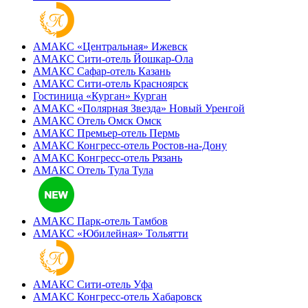
АМАКС «‎Центральная»
Ижевск
АМАКС Сити-отель
Йошкар-Ола
АМАКС Сафар-отель
Казань
АМАКС Сити-отель
Красноярск
Гостиница «‎Курган»
Курган
АМАКС «Полярная Звезда»
Новый Уренгой
АМАКС Отель ‎Омск
Омск
АМАКС Премьер-отель
Пермь
АМАКС Конгресс-отель
Ростов-на-Дону
АМАКС Конгресс-отель
Рязань
АМАКС Отель Тула
Тула
АМАКС Парк-отель
Тамбов
АМАКС «‎Юбилейная»
Тольятти
АМАКС Сити-отель
Уфа
АМАКС Конгресс-отель
Хабаровск