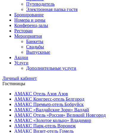
Путеводитель
Электронная папка гостя
Бронирование
Номера и цены
Конференц-залы
Ресторан
Мероприятия
Банкеты
Свадьбы
Выпускные
Акции
Услуги
Дополнительные услуги
Личный кабинет
Гостиницы
АМАКС Отель ‎Азов
Азов
АМАКС Конгресс-отель
Белгород
АМАКС Премьер-отель
Бобруйск
АМАКС «‎Валдайские Зори»
Валдай
АМАКС Отель «‎Россия»
Великий Новгород
АМАКС «‎Золотое кольцо»
Владимир
АМАКС Парк-отель
Воронеж
АМАКС Визит-отель
Гомель