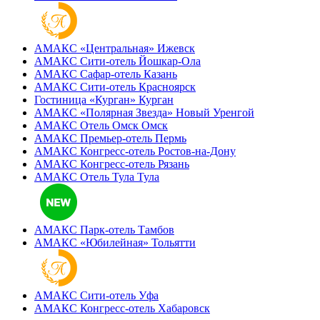
АМАКС «‎Центральная»
Ижевск
АМАКС Сити-отель
Йошкар-Ола
АМАКС Сафар-отель
Казань
АМАКС Сити-отель
Красноярск
Гостиница «‎Курган»
Курган
АМАКС «Полярная Звезда»
Новый Уренгой
АМАКС Отель ‎Омск
Омск
АМАКС Премьер-отель
Пермь
АМАКС Конгресс-отель
Ростов-на-Дону
АМАКС Конгресс-отель
Рязань
АМАКС Отель Тула
Тула
АМАКС Парк-отель
Тамбов
АМАКС «‎Юбилейная»
Тольятти
АМАКС Сити-отель
Уфа
АМАКС Конгресс-отель
Хабаровск