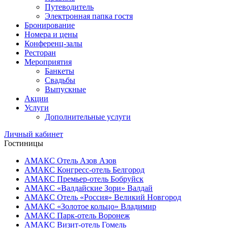
Путеводитель
Электронная папка гостя
Бронирование
Номера и цены
Конференц-залы
Ресторан
Мероприятия
Банкеты
Свадьбы
Выпускные
Акции
Услуги
Дополнительные услуги
Личный кабинет
Гостиницы
АМАКС Отель ‎Азов
Азов
АМАКС Конгресс-отель
Белгород
АМАКС Премьер-отель
Бобруйск
АМАКС «‎Валдайские Зори»
Валдай
АМАКС Отель «‎Россия»
Великий Новгород
АМАКС «‎Золотое кольцо»
Владимир
АМАКС Парк-отель
Воронеж
АМАКС Визит-отель
Гомель