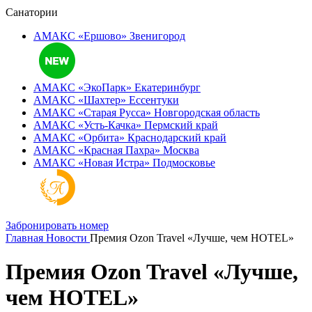
Санатории
АМАКС «Ершово»
Звенигород
АМАКС «ЭкоПарк»
Екатеринбург
АМАКС «‎Шахтер»
Ессентуки
АМАКС «‎Старая Русса»
Новгородская область
АМАКС «‎Усть-Качка»
Пермский край
АМАКС «‎Орбита»
Краснодарский край
АМАКС «‎Красная Пахра»
Москва
АМАКС «‎Новая Истра»
Подмосковье
Забронировать номер
Главная
Новости
Премия Ozon Travel «Лучше, чем HOTEL»
Премия Ozon Travel «Лучше,
чем HOTEL»