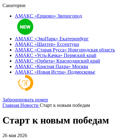
Санатории
АМАКС «Ершово»
Звенигород
АМАКС «ЭкоПарк»
Екатеринбург
АМАКС «‎Шахтер»
Ессентуки
АМАКС «‎Старая Русса»
Новгородская область
АМАКС «‎Усть-Качка»
Пермский край
АМАКС «‎Орбита»
Краснодарский край
АМАКС «‎Красная Пахра»
Москва
АМАКС «‎Новая Истра»
Подмосковье
Забронировать номер
Главная
Новости
Старт к новым победам
Старт к новым победам
26 мая 2026