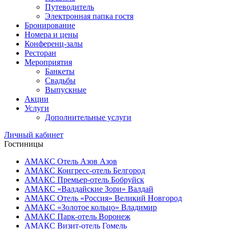
Путеводитель
Электронная папка гостя
Бронирование
Номера и цены
Конференц-залы
Ресторан
Мероприятия
Банкеты
Свадьбы
Выпускные
Акции
Услуги
Дополнительные услуги
Личный кабинет
Гостиницы
АМАКС Отель ‎Азов
Азов
АМАКС Конгресс-отель
Белгород
АМАКС Премьер-отель
Бобруйск
АМАКС «‎Валдайские Зори»
Валдай
АМАКС Отель «‎Россия»
Великий Новгород
АМАКС «‎Золотое кольцо»
Владимир
АМАКС Парк-отель
Воронеж
АМАКС Визит-отель
Гомель