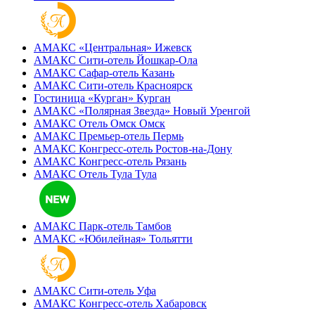
АМАКС «‎Центральная»
Ижевск
АМАКС Сити-отель
Йошкар-Ола
АМАКС Сафар-отель
Казань
АМАКС Сити-отель
Красноярск
Гостиница «‎Курган»
Курган
АМАКС «Полярная Звезда»
Новый Уренгой
АМАКС Отель ‎Омск
Омск
АМАКС Премьер-отель
Пермь
АМАКС Конгресс-отель
Ростов-на-Дону
АМАКС Конгресс-отель
Рязань
АМАКС Отель Тула
Тула
АМАКС Парк-отель
Тамбов
АМАКС «‎Юбилейная»
Тольятти
АМАКС Сити-отель
Уфа
АМАКС Конгресс-отель
Хабаровск