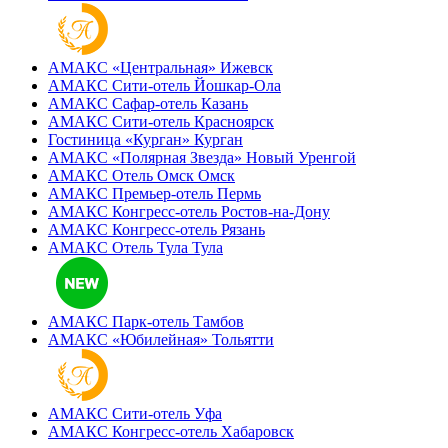
АМАКС «‎Центральная»
Ижевск
АМАКС Сити-отель
Йошкар-Ола
АМАКС Сафар-отель
Казань
АМАКС Сити-отель
Красноярск
Гостиница «‎Курган»
Курган
АМАКС «Полярная Звезда»
Новый Уренгой
АМАКС Отель ‎Омск
Омск
АМАКС Премьер-отель
Пермь
АМАКС Конгресс-отель
Ростов-на-Дону
АМАКС Конгресс-отель
Рязань
АМАКС Отель Тула
Тула
АМАКС Парк-отель
Тамбов
АМАКС «‎Юбилейная»
Тольятти
АМАКС Сити-отель
Уфа
АМАКС Конгресс-отель
Хабаровск