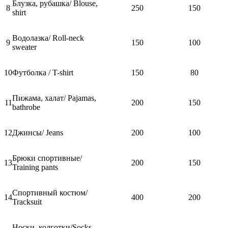
Блузка, рубашка/ Blouse,
8
250
150
shirt
Водолазка/ Roll-neck
9
150
100
sweater
10
Футболка / T-shirt
150
80
Пижама, халат/ Pajamas,
11
200
150
bathrobe
12
Джинсы/ Jeans
200
100
Брюки спортивные/
13
200
150
Training pants
Спортивный костюм/
14
400
200
Tracksuit
Носки, колготки/Socks,