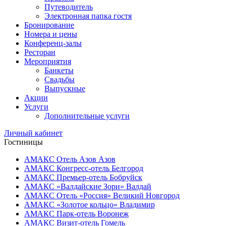
Путеводитель
Электронная папка гостя
Бронирование
Номера и цены
Конференц-залы
Ресторан
Мероприятия
Банкеты
Свадьбы
Выпускные
Акции
Услуги
Дополнительные услуги
Личный кабинет
Гостиницы
АМАКС Отель ‎Азов
Азов
АМАКС Конгресс-отель
Белгород
АМАКС Премьер-отель
Бобруйск
АМАКС «‎Валдайские Зори»
Валдай
АМАКС Отель «‎Россия»
Великий Новгород
АМАКС «‎Золотое кольцо»
Владимир
АМАКС Парк-отель
Воронеж
АМАКС Визит-отель
Гомель