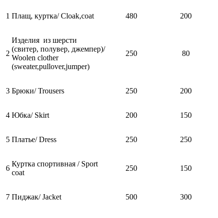
1
Плащ, куртка/ Cloak,coat
480
200
Изделия из шерсти
(свитер, полувер, джемпер)/
2
250
80
Woolen clother
(sweater,pullover,jumper)
3
Брюки/ Trousers
250
200
4
Юбка/ Skirt
200
150
5
Платье/ Dress
250
250
Куртка спортивная / Sport
6
250
150
coat
7
Пиджак/ Jacket
500
300