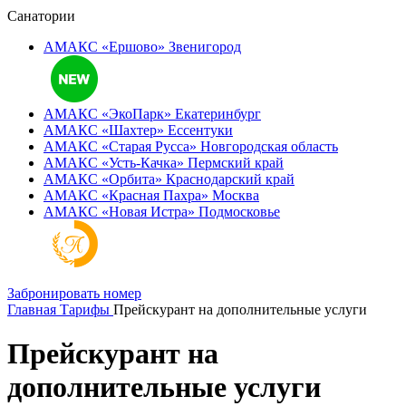
Санатории
АМАКС «Ершово»
Звенигород
АМАКС «ЭкоПарк»
Екатеринбург
АМАКС «‎Шахтер»
Ессентуки
АМАКС «‎Старая Русса»
Новгородская область
АМАКС «‎Усть-Качка»
Пермский край
АМАКС «‎Орбита»
Краснодарский край
АМАКС «‎Красная Пахра»
Москва
АМАКС «‎Новая Истра»
Подмосковье
Забронировать номер
Главная
Тарифы
Прейскурант на дополнительные услуги
Прейскурант на
дополнительные услуги