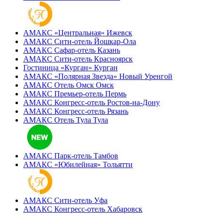
АМАКС «‎Центральная»
Ижевск
АМАКС Сити-отель
Йошкар-Ола
АМАКС Сафар-отель
Казань
АМАКС Сити-отель
Красноярск
Гостиница «‎Курган»
Курган
АМАКС «Полярная Звезда»
Новый Уренгой
АМАКС Отель ‎Омск
Омск
АМАКС Премьер-отель
Пермь
АМАКС Конгресс-отель
Ростов-на-Дону
АМАКС Конгресс-отель
Рязань
АМАКС Отель Тула
Тула
АМАКС Парк-отель
Тамбов
АМАКС «‎Юбилейная»
Тольятти
АМАКС Сити-отель
Уфа
АМАКС Конгресс-отель
Хабаровск