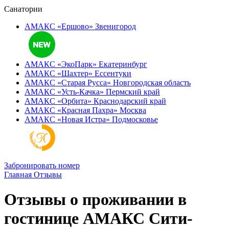
Санатории
АМАКС «Ершово»
Звенигород
АМАКС «ЭкоПарк»
Екатеринбург
АМАКС «‎Шахтер»
Ессентуки
АМАКС «‎Старая Русса»
Новгородская область
АМАКС «‎Усть-Качка»
Пермский край
АМАКС «‎Орбита»
Краснодарский край
АМАКС «‎Красная Пахра»
Москва
АМАКС «‎Новая Истра»
Подмосковье
Забронировать номер
Главная
Отзывы
Отзывы о проживании в
гостинице АМАКС Сити-