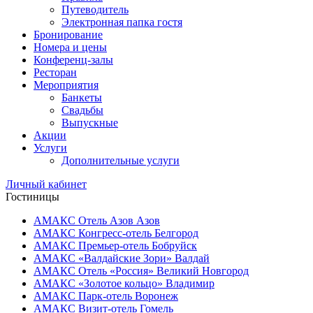
Путеводитель
Электронная папка гостя
Бронирование
Номера и цены
Конференц-залы
Ресторан
Мероприятия
Банкеты
Свадьбы
Выпускные
Акции
Услуги
Дополнительные услуги
Личный кабинет
Гостиницы
АМАКС Отель ‎Азов
Азов
АМАКС Конгресс-отель
Белгород
АМАКС Премьер-отель
Бобруйск
АМАКС «‎Валдайские Зори»
Валдай
АМАКС Отель «‎Россия»
Великий Новгород
АМАКС «‎Золотое кольцо»
Владимир
АМАКС Парк-отель
Воронеж
АМАКС Визит-отель
Гомель