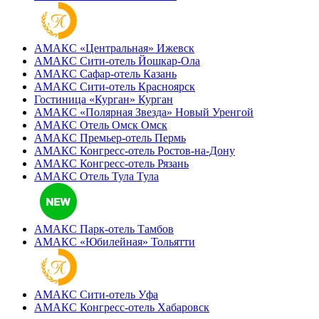
АМАКС «‎Центральная»
Ижевск
АМАКС Сити-отель
Йошкар-Ола
АМАКС Сафар-отель
Казань
АМАКС Сити-отель
Красноярск
Гостиница «‎Курган»
Курган
АМАКС «Полярная Звезда»
Новый Уренгой
АМАКС Отель ‎Омск
Омск
АМАКС Премьер-отель
Пермь
АМАКС Конгресс-отель
Ростов-на-Дону
АМАКС Конгресс-отель
Рязань
АМАКС Отель Тула
Тула
АМАКС Парк-отель
Тамбов
АМАКС «‎Юбилейная»
Тольятти
АМАКС Сити-отель
Уфа
АМАКС Конгресс-отель
Хабаровск