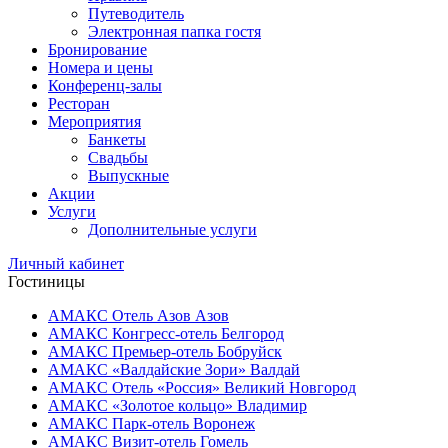
Путеводитель
Электронная папка гостя
Бронирование
Номера и цены
Конференц-залы
Ресторан
Мероприятия
Банкеты
Свадьбы
Выпускные
Акции
Услуги
Дополнительные услуги
Личный кабинет
Гостиницы
АМАКС Отель ‎Азов
Азов
АМАКС Конгресс-отель
Белгород
АМАКС Премьер-отель
Бобруйск
АМАКС «‎Валдайские Зори»
Валдай
АМАКС Отель «‎Россия»
Великий Новгород
АМАКС «‎Золотое кольцо»
Владимир
АМАКС Парк-отель
Воронеж
АМАКС Визит-отель
Гомель