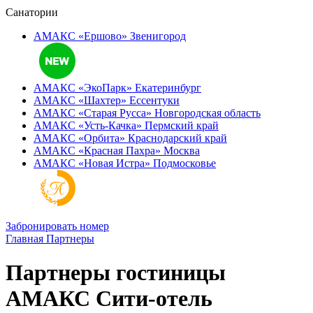
Санатории
АМАКС «Ершово»
Звенигород
АМАКС «ЭкоПарк»
Екатеринбург
АМАКС «‎Шахтер»
Ессентуки
АМАКС «‎Старая Русса»
Новгородская область
АМАКС «‎Усть-Качка»
Пермский край
АМАКС «‎Орбита»
Краснодарский край
АМАКС «‎Красная Пахра»
Москва
АМАКС «‎Новая Истра»
Подмосковье
Забронировать номер
Главная
Партнеры
Партнеры гостиницы
АМАКС Сити-отель