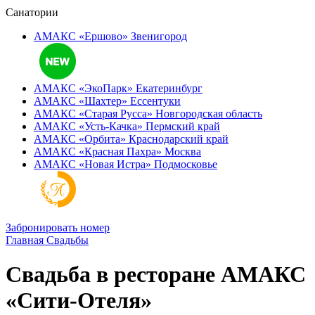
Санатории
АМАКС «Ершово»
Звенигород
АМАКС «ЭкоПарк»
Екатеринбург
АМАКС «‎Шахтер»
Ессентуки
АМАКС «‎Старая Русса»
Новгородская область
АМАКС «‎Усть-Качка»
Пермский край
АМАКС «‎Орбита»
Краснодарский край
АМАКС «‎Красная Пахра»
Москва
АМАКС «‎Новая Истра»
Подмосковье
Забронировать номер
Главная
Свадьбы
Свадьба в ресторане АМАКС
«Сити-Отеля»