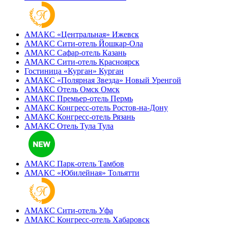
АМАКС «‎Центральная»
Ижевск
АМАКС Сити-отель
Йошкар-Ола
АМАКС Сафар-отель
Казань
АМАКС Сити-отель
Красноярск
Гостиница «‎Курган»
Курган
АМАКС «Полярная Звезда»
Новый Уренгой
АМАКС Отель ‎Омск
Омск
АМАКС Премьер-отель
Пермь
АМАКС Конгресс-отель
Ростов-на-Дону
АМАКС Конгресс-отель
Рязань
АМАКС Отель Тула
Тула
АМАКС Парк-отель
Тамбов
АМАКС «‎Юбилейная»
Тольятти
АМАКС Сити-отель
Уфа
АМАКС Конгресс-отель
Хабаровск