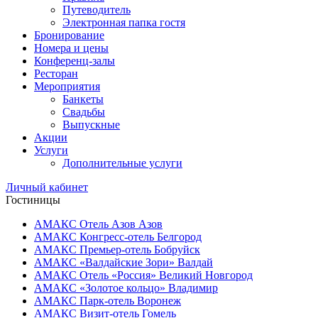
Путеводитель
Электронная папка гостя
Бронирование
Номера и цены
Конференц-залы
Ресторан
Мероприятия
Банкеты
Свадьбы
Выпускные
Акции
Услуги
Дополнительные услуги
Личный кабинет
Гостиницы
АМАКС Отель ‎Азов
Азов
АМАКС Конгресс-отель
Белгород
АМАКС Премьер-отель
Бобруйск
АМАКС «‎Валдайские Зори»
Валдай
АМАКС Отель «‎Россия»
Великий Новгород
АМАКС «‎Золотое кольцо»
Владимир
АМАКС Парк-отель
Воронеж
АМАКС Визит-отель
Гомель